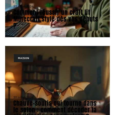
22 juillet 2026
Comment réussir un craft lit
Minecraft stylé dès vos débuts
?
MAISON
20 juillet 2026
Chauve-souris qui tourne dans
le salon : comment décoder la