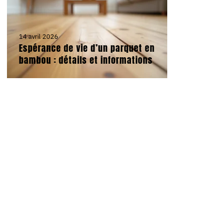
14 avril 2026
Espérance de vie d’un parquet en
bambou : détails et informations