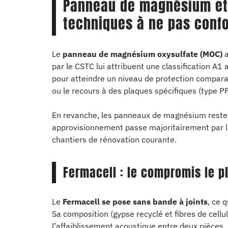
Panneau de magnésium et 
techniques à ne pas conf
Le
panneau de magnésium oxysulfate (MOC)
a
par le CSTC lui attribuent une classification A1 
pour atteindre un niveau de protection compar
ou le recours à des plaques spécifiques (type PP
En revanche, les panneaux de magnésium restent
approvisionnement passe majoritairement par l’i
chantiers de rénovation courante.
Fermacell : le compromis le p
Le
Fermacell se pose sans bande à joints
, ce 
Sa composition (gypse recyclé et fibres de cellu
l’affaiblissement acoustique entre deux pièces.