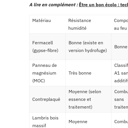
A lire en complément :
Être un bon écolo : te
Matériau
Résistance
Compo
humidité
au feu
Fermacell
Bonne (existe en
Bonne
(gypse-fibre)
version hydrofuge)
Panneau de
Classi
magnésium
Très bonne
A1 sa
(MOC)
additif
Moyenne (selon
Combu
Contreplaqué
essence et
sans
traitement)
traite
Lambris bois
Moyenne
Combu
massif