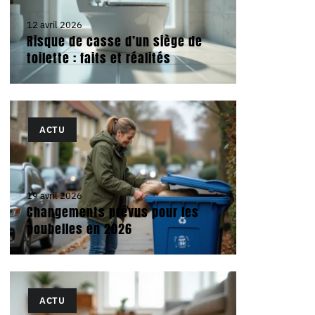
12 avril 2026
Risque de casse d’un siège de
toilette : faits et réalités
ACTU
19 avril 2026
Changements prévus pour les
poubelles en 2026
ACTU