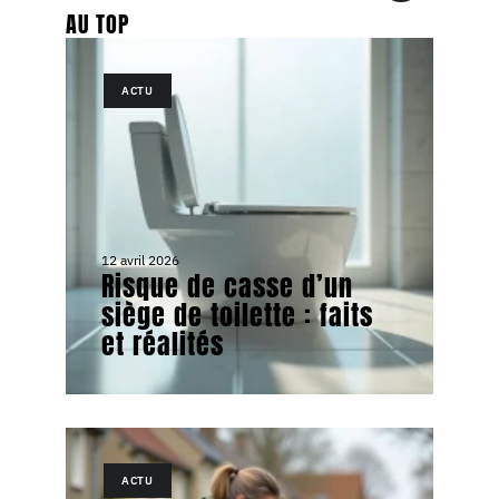
AU TOP
ACTU
12 avril 2026
Risque de casse d’un
siège de toilette : faits
et réalités
ACTU