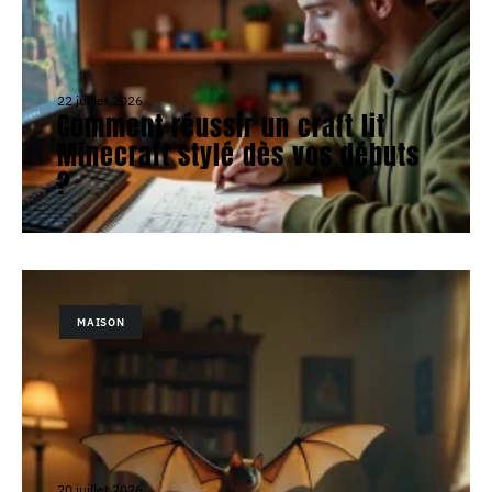
22 juillet 2026
Comment réussir un craft lit
Minecraft stylé dès vos débuts
?
MAISON
20 juillet 2026