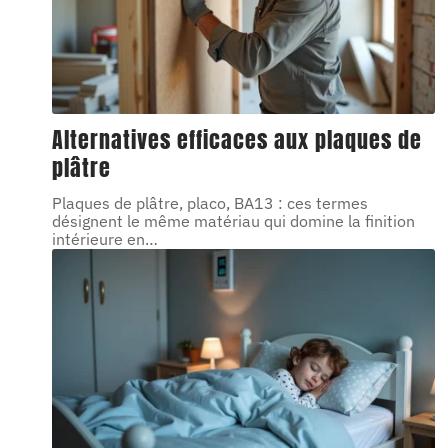
Alternatives efficaces aux plaques de
plâtre
Plaques de plâtre, placo, BA13 : ces termes
désignent le même matériau qui domine la finition
intérieure en
…