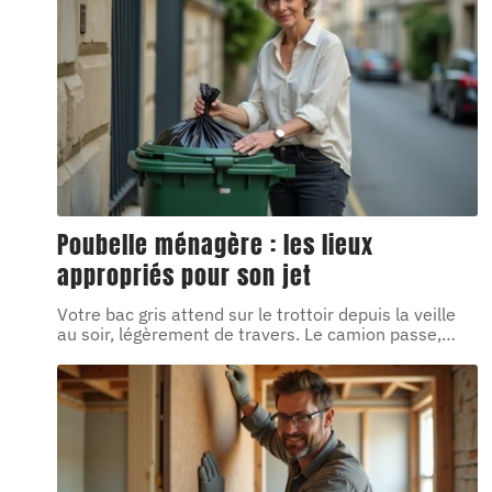
Poubelle ménagère : les lieux
appropriés pour son jet
Votre bac gris attend sur le trottoir depuis la veille
au soir, légèrement de travers. Le camion passe,
…