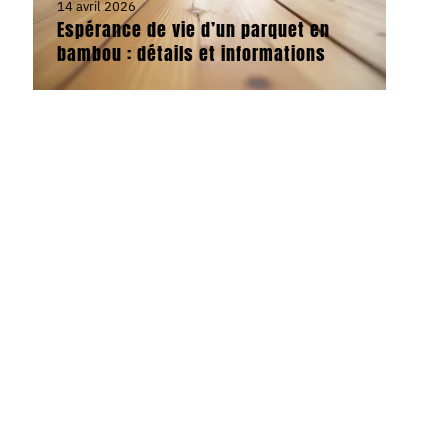
14 avril 2026
Espérance de vie d’un parquet en
bambou : détails et informations